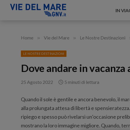
IN VI
»
»
Home
Vie del Mare
Le Nostre Destinazioni
LE NOSTRE DESTINAZIONI
Dove andare in vacanza 
25 Agosto 2022
5 minuti di lettura
Quando il sole è gentile e ancora benevolo, il mare
alla prolungata attesa di libertà e spensieratezza
ripiego e spesso può rivelarsi un’occasione preli
mostrano la loro immagine migliore. Quando, termi