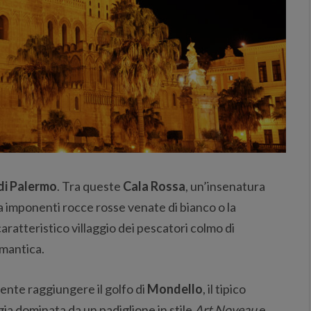
 di Palermo
. Tra queste
Cala Rossa
, un’insenatura
a imponenti rocce rosse venate di bianco o la
 caratteristico villaggio dei pescatori colmo di
omantica.
mente raggiungere il golfo di
Mondello
, il tipico
ia dominata da un padiglione in stile
Art Noveau
e