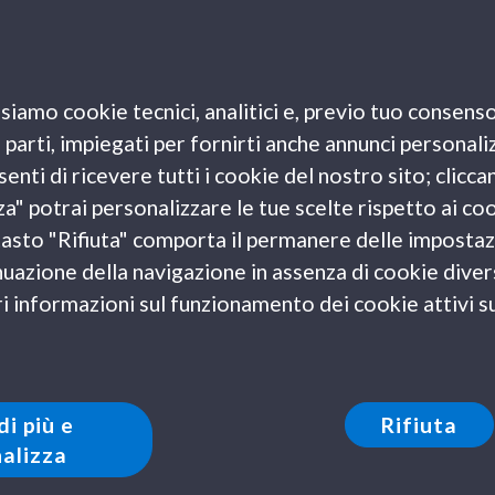
assati rispetto al mese di agosto e prezzi più
siamo cookie tecnici, analitici e, previo tuo consenso
o aspettare le offerte e
viaggiare a settembre
, ecco
e parti, impiegati per fornirti anche annunci personali
gli ultimi scampoli dell’estate 2022.
enti di ricevere tutti i cookie del nostro sito; clicca
za" potrai personalizzare le tue scelte rispetto ai co
 e cultura
l tasto "Rifiuta" comporta il permanere delle impostaz
uazione della navigazione in assenza di cookie diversi
 rendono le bellezze della Sardegna ideali da scoprire
 informazioni sul funzionamento dei cookie attivi sul
ervi una piacevole
vacanza al mare a settembre 2022
ete interessati a un’esplorazione culturale o a
dialogo costante di questi tre aspetti su tutta la
editerraneo
.
di più e
Rifiuta
alizza