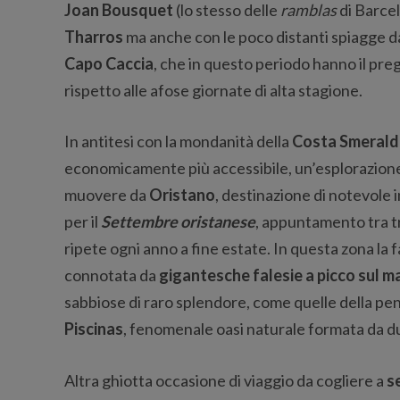
Joan Bousquet
(lo stesso delle
ramblas
di Barcel
Tharros
ma anche con le poco distanti spiagge d
Capo Caccia
, che in questo periodo hanno il pregi
rispetto alle afose giornate di alta stagione.
In antitesi con la mondanità della
Costa Smerald
economicamente più accessibile, un’esplorazione
muovere da
Oristano
, destinazione di notevole 
per il
Settembre oristanese
, appuntamento tra tr
ripete ogni anno a fine estate. In questa zona la
connotata da
gigantesche falesie a picco sul m
sabbiose di raro splendore, come quelle della pen
Piscinas
, fenomenale oasi naturale formata da du
Altra ghiotta occasione di viaggio da cogliere a
s