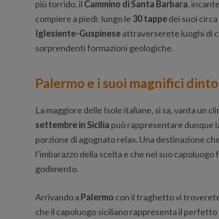
più torrido, il
Cammino di Santa Barbara
, incant
compiere a piedi: lungo le
30 tappe
dei suoi circa
Iglesiente-Guspinese
attraverserete luoghi di cu
sorprendenti formazioni geologiche.
Palermo e i suoi magnifici dinto
La maggiore delle Isole italiane, si sa, vanta un cl
settembre in Sicilia
può rappresentare dunque la m
porzione di agognato relax. Una destinazione che
l’imbarazzo della scelta e che nel suo capoluogo f
godimento.
Arrivando a
Palermo
con il traghetto vi troverete
che il capoluogo siciliano rappresenta il perfett