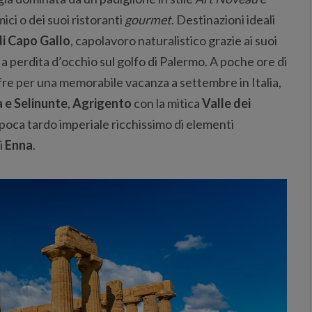
ci o dei suoi ristoranti
gourmet
. Destinazioni ideali
di Capo Gallo
, capolavoro naturalistico grazie ai suoi
a a perdita d’occhio sul golfo di Palermo. A poche ore di
 offre per una memorabile vacanza a settembre in Italia,
 e Selinunte
,
Agrigento
con la mitica
Valle dei
 epoca tardo imperiale ricchissimo di elementi
i
Enna
.