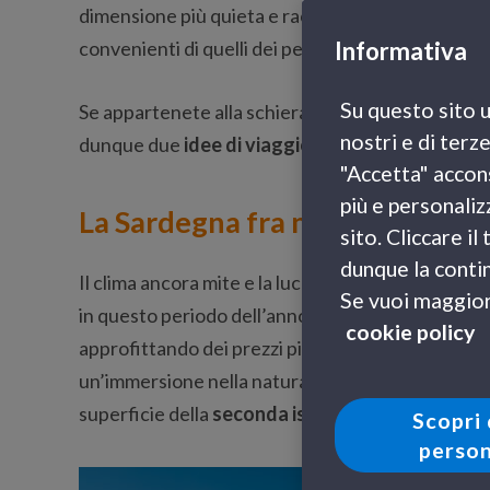
dimensione più quieta e raccolta, ritmi ben più ril
convenienti di quelli dei periodi più canonici.
Informativa
Su questo sito u
Se appartenete alla schiera di quanti preferiscon
nostri e di terz
dunque due
idee di viaggio
per godervi al meglio 
"Accetta" accons
più e personaliz
La Sardegna fra natura, spiagge
sito. Cliccare i
dunque la contin
Il clima ancora mite e la luce soave di fine estate
Se vuoi maggiori
in questo periodo dell’anno, sia che vogliate god
cookie policy
approfittando dei prezzi più abbordabili, sia se si
un’immersione nella natura più selvaggia, visto il 
superficie della
seconda isola più estesa del M
Scopri 
person