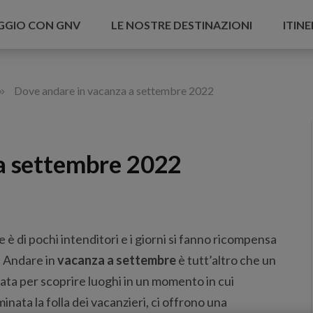
AGGIO CON GNV
LE NOSTRE DESTINAZIONI
ITINE
»
Dove andare in vacanza a settembre 2022
a settembre 2022
 è di pochi intenditori e i giorni si fanno ricompensa
. Andare in
vacanza a settembre
è tutt’altro che un
bata per scoprire luoghi in un momento in cui
nata la folla dei vacanzieri, ci offrono una