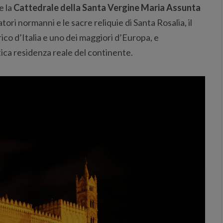
e la
Cattedrale della Santa Vergine Maria Assunta
ori normanni e le sacre reliquie di Santa Rosalia, il
lirico d’Italia e uno dei maggiori d’Europa, e
tica residenza reale del continente.