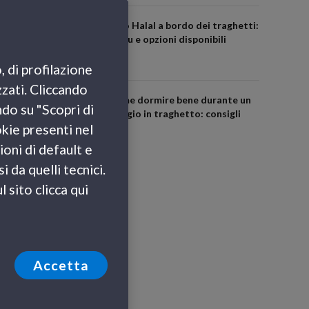
Cibo Halal a bordo dei traghetti:
menu e opzioni disponibili
, di profilazione
zzati. Cliccando
Come dormire bene durante un
ndo su "Scopri di
viaggio in traghetto: consigli
okie presenti nel
utili
ioni di default e
 da quelli tecnici.
 sito clicca qui
Accetta