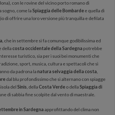
lona), con le rovine del vicino porto romano di
a sogno, come la
Spiaggia delle Bombarde
e quella di
o di offrire una loro versione più tranquilla e defilata
a
, che in settembre si fa comunque godibilissima ed
 della
costa occidentale della Sardegna
potrebbe
interesse turistico, sia per i suoi bei monumenti che
adizione, sport, musica, cultura e spettacoli che si
 fanno da padrona la
natura selvaggia della costa
,
are
dal blu profondissimo che si alternano con spiagge
isola del
Sinis
, della
Costa Verde
o della
Spiaggia di
ne di sabbia fine scolpite dal vento di maestrale.
ettembre in Sardegna
approfittando del clima non