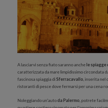
A lasciarvi senza fiato saranno anche
le spiagge
caratterizzata da mare limpidissimo circondata d
fascinosa spiaggia di
Sferracavallo
, inserita nel
ristoranti di pesce dove fermarsi per una cena r
Noleggiando un’auto
da Palermo
, potrete facil
quartiere costiero rinomato per l’omonima spiagg