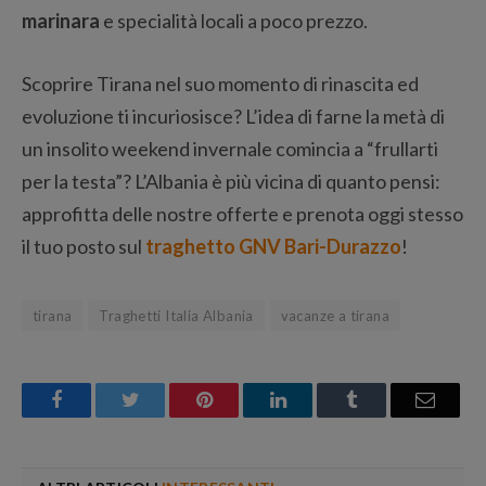
marinara
e specialità locali a poco prezzo.
Scoprire Tirana nel suo momento di rinascita ed
evoluzione ti incuriosisce? L’idea di farne la metà di
un insolito weekend invernale comincia a “frullarti
per la testa”? L’Albania è più vicina di quanto pensi:
approfitta delle nostre offerte e prenota oggi stesso
il tuo posto sul
traghetto GNV Bari-Durazzo
!
tirana
Traghetti Italia Albania
vacanze a tirana
Facebook
Twitter
Pinterest
LinkedIn
Tumblr
Email