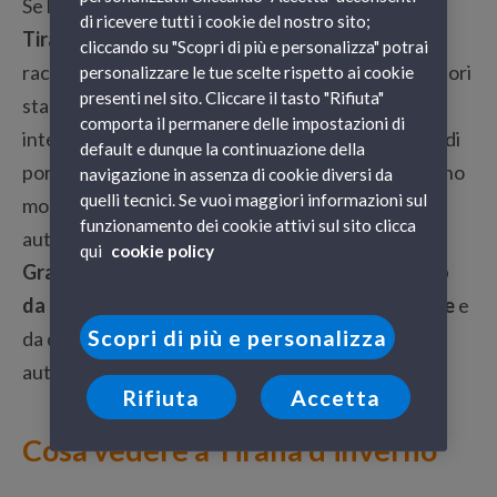
Se l’aereo è il mezzo più veloce per
raggiungere
di ricevere tutti i cookie del nostro sito;
Tirana in inverno
, il traghetto è quello più
cliccando su "Scopri di più e personalizza" potrai
raccomandabile. Oltre al vantaggio economico (fuori
personalizzare le tue scelte rispetto ai cookie
presenti nel sito. Cliccare il tasto "Rifiuta"
stagione si trovano offerte particolarmente
comporta il permanere delle impostazioni di
interessanti), in questo modo avrete la possibilità di
default e dunque la continuazione della
portare con voi la vostra auto: in Albania non ci sono
navigazione in assenza di cookie diversi da
quelli tecnici. Se vuoi maggiori informazioni sul
molti collegamenti ferroviari e muovervi
funzionamento dei cookie attivi sul sito clicca
autonomamente di certo vi faciliterà la vita. Con
qui
cookie policy
Grandi Navi Veloci
potrete raggiungere
Durazzo
da Bari
con collegamenti
in partenza tutte le sere
e
Scopri di più e personalizza
da qui arrivare a Tirana con circa 40 minuti di
autostrada.
Rifiuta
Accetta
Cosa vedere a Tirana d’inverno