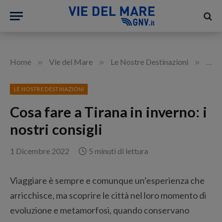
»
»
»
Home
Vie del Mare
Le Nostre Destinazioni
Cosa 
LE NOSTRE DESTINAZIONI
Cosa fare a Tirana in inverno: i
nostri consigli
1 Dicembre 2022
5 minuti di lettura
Viaggiare è sempre e comunque un’esperienza che
arricchisce, ma scoprire le città nel loro momento di
evoluzione e metamorfosi, quando conservano