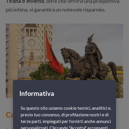
Tirana d’inverno
, oltre che offrirvi una prospettiva
più intima, vi garantirà un notevole risparmio.
Informativa
Su questo sito usiamo cookie tecnici, analitici e,
Come si arriva a Tirana
previo tuo consenso, di profilazione nostri e di
terze parti, impiegati per fornirti anche annunci
personalizzati. Cliccando "Accetta" acconsenti