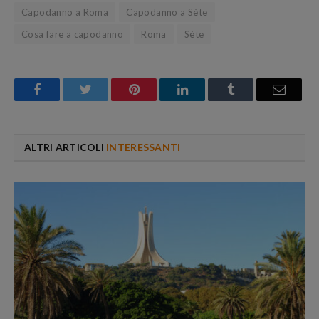
Capodanno a Roma
Capodanno a Sète
Cosa fare a capodanno
Roma
Sète
Facebook
Twitter
Pinterest
LinkedIn
Tumblr
Email
ALTRI ARTICOLI
INTERESSANTI