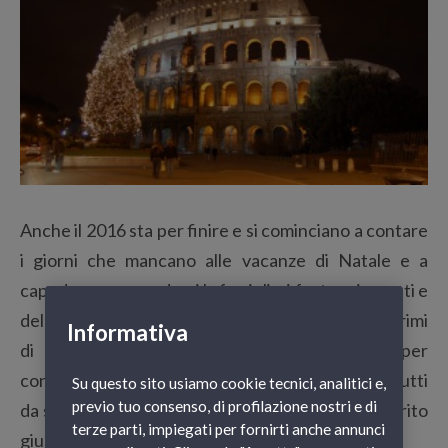
Anche il 2016 sta per finire e si cominciano a contare
i giorni che mancano alle vacanze di Natale e a
capodanno per godersi la famiglia, i festeggiamenti e
del meritato relax. Gli ultimi giorni dell’anno e i primi
Informativa
di gennaio sono inoltre l’occasione perfetta per
concedersi un periodo di vacanza in posti nuovi, tutti
Su questo sito usiamo cookie tecnici, analitici e,
previo tuo consenso, di profilazione nostri e di
da scoprire, e per iniziare il nuovo anno con lo spirito
terze parti, impiegati per fornirti anche annunci
giusto.