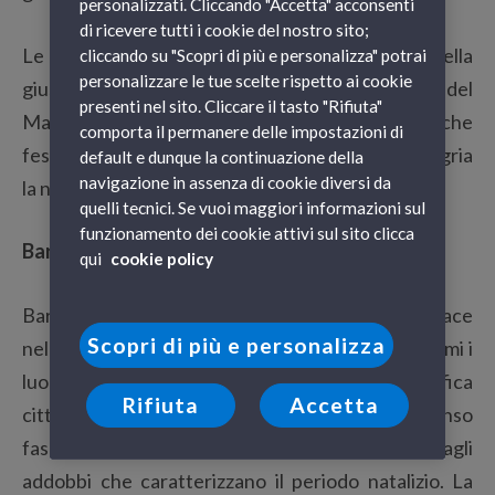
personalizzati. Cliccando "Accetta" acconsenti
di ricevere tutti i cookie del nostro sito;
Le mete possibili sono tante e la scelta di quella
cliccando su "Scopri di più e personalizza" potrai
personalizzare le tue scelte rispetto ai cookie
giusta può diventare difficile. Per questo Vie del
presenti nel sito. Cliccare il tasto "Rifiuta"
Mare vi propone 3 città bellissime che offrono anche
comporta il permanere delle impostazioni di
festeggiamenti e spettacoli per celebrare in allegria
default e dunque la continuazione della
navigazione in assenza di cookie diversi da
la notte del 31 dicembre.
quelli tecnici. Se vuoi maggiori informazioni sul
funzionamento dei cookie attivi sul sito clicca
Barcellona
qui
cookie policy
Barcellona è una metropoli ricca di cultura e vivace
Scopri di più e personalizza
nelle tradizioni e nello spirito. Sono infatti tantissimi i
luoghi e le attrazioni da scoprire in questa magnifica
Rifiuta
Accetta
città: essi vi conquisteranno con il loro immenso
fascino, enfatizzato ulteriormente dalle luci e dagli
addobbi che caratterizzano il periodo natalizio. La