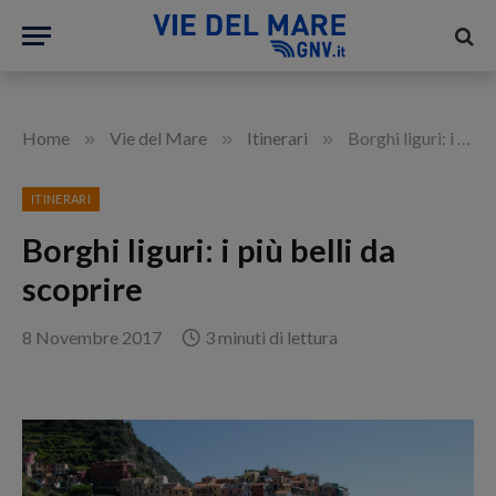
»
»
»
Home
Vie del Mare
Itinerari
Borghi liguri: i più belli da scoprire
ITINERARI
Borghi liguri: i più belli da
scoprire
8 Novembre 2017
3 minuti di lettura