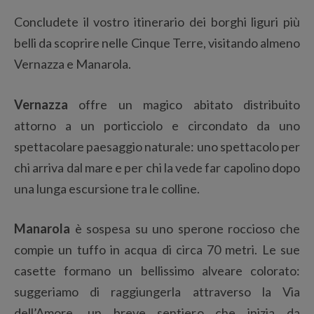
Concludete il vostro itinerario dei borghi liguri più
belli da scoprire nelle Cinque Terre, visitando almeno
Vernazza e Manarola.
Vernazza
offre un magico abitato distribuito
attorno a un porticciolo e circondato da uno
spettacolare paesaggio naturale: uno spettacolo per
chi arriva dal mare e per chi la vede far capolino dopo
una lunga escursione tra le colline.
Manarola
è sospesa su uno sperone roccioso che
compie un tuffo in acqua di circa 70 metri. Le sue
casette formano un bellissimo alveare colorato:
suggeriamo di raggiungerla attraverso la Via
dell’Amore, un breve sentiero che inizia da