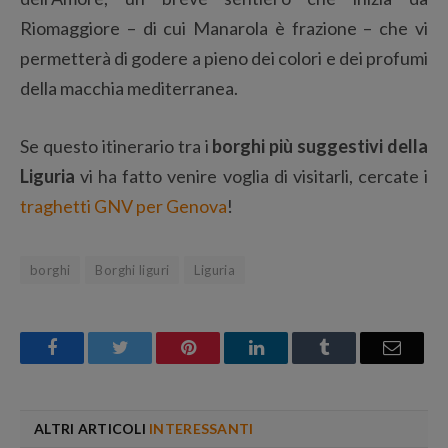
Riomaggiore – di cui Manarola è frazione – che vi
permetterà di godere a pieno dei colori e dei profumi
della macchia mediterranea.
Se questo itinerario tra i
borghi più suggestivi della
Liguria
vi ha fatto venire voglia di visitarli, cercate i
traghetti GNV per Genova
!
borghi
Borghi liguri
Liguria
Facebook
Twitter
Pinterest
LinkedIn
Tumblr
Email
ALTRI ARTICOLI
INTERESSANTI