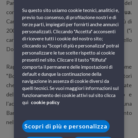
Partendo dalla Riviera di Ponente, a ridosso del
Su questo sito usiamo cookie tecnici, analitici e,
confine con la Francia, trovate
Dolceacqua
.
previo tuo consenso, di profilazione nostri e di
Caratterizzano questo borgo abitato da poco più di
terze parti, impiegati per fornirti anche annunci
2000 anime un dedalo intricato di stradine (“i
personalizzati. Cliccando "Accetta" acconsenti
di ricevere tutti i cookie del nostro sito;
caruggi”), il Ponte romanico e l’imponente Castello
cliccando su "Scopri di più e personalizza" potrai
Doria.
personalizzare le tue scelte rispetto ai cookie
presenti nel sito. Cliccare il tasto "Rifiuta"
Raggiungete
Apricale
, conosciuto anche come
comporta il permanere delle impostazioni di
default e dunque la continuazione della
“Borgo degli artisti”, perché amatissimo dai pittori
navigazione in assenza di cookie diversi da
che hanno dipinto una serie di murales sulle facciate
quelli tecnici. Se vuoi maggiori informazioni sul
delle sue case. Il suo paesaggio suggestivo e
funzionamento dei cookie attivi sul sito clicca
qui
cookie policy
l’accoglienza dei suoi abitanti gli sono valsi una
Bandiera Arancione del Touring Club e l’inserimento
nella lista de
I
Borghi più belli d’Italia
.
Scopri di più e personalizza