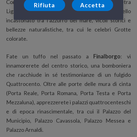
Continuando in direzione Genova, dopo Pietra
Rifiuta
Accetta
Ligure, imbattetevi in
Borgio Verezzi
: un gioiello
incastonato tra l’azzurro del mare, vicoli storici e
bellezze naturalistiche, tra cui le celebri Grotte
colorate.
Fate un tuffo nel passato a
Finalborgo
: vi
innamorerete del centro storico, una bomboniera
che racchiude in sé testimonianze di un fulgido
Quattrocento. Oltre alle porte delle mura di cinta
(Porta Reale, Porta Romana, Porta Testa e Porta
Mezzaluna), apprezzerete i palazzi quattrocenteschi
e di epoca rinascimentale, tra cui il Palazzo del
Municipio, Palazzo Cavassola, Palazzo Messea e
Palazzo Arnaldi.