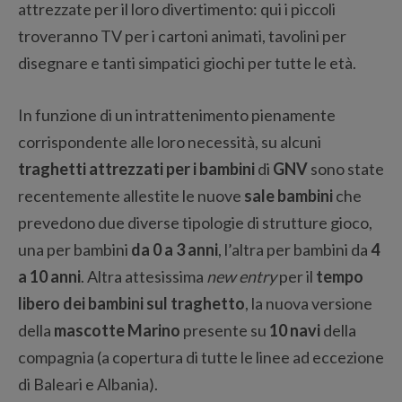
attrezzate per il loro divertimento: qui i piccoli
troveranno TV per i cartoni animati, tavolini per
disegnare e tanti simpatici giochi per tutte le età.
In funzione di un intrattenimento pienamente
corrispondente alle loro necessità, su alcuni
traghetti attrezzati per i bambini
di
GNV
sono state
recentemente allestite le nuove
sale bambini
che
prevedono due diverse tipologie di strutture gioco,
una per bambini
da 0 a 3 anni
, l’altra per bambini da
4
a 10 anni
. Altra attesissima
new entry
per il
tempo
libero dei bambini sul traghetto
, la nuova versione
della
mascotte Marino
presente su
10 navi
della
compagnia (a copertura di tutte le linee ad eccezione
di Baleari e Albania).