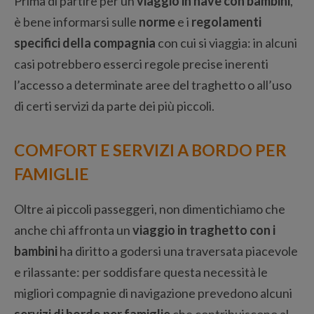
Prima di partire per un
viaggio in nave con bambini
,
è bene informarsi sulle
norme
e i
regolamenti
specifici della compagnia
con cui si viaggia: in alcuni
casi potrebbero esserci regole precise inerenti
l’accesso a determinate aree del traghetto o all’uso
di certi servizi da parte dei più piccoli.
COMFORT E SERVIZI A BORDO PER
FAMIGLIE
Oltre ai piccoli passeggeri, non dimentichiamo che
anche chi affronta un
viaggio in traghetto con i
bambini
ha diritto a godersi una traversata piacevole
e rilassante: per soddisfare questa necessità le
migliori compagnie di navigazione prevedono alcuni
servizi di bordo per famiglie
che contribuiscono al