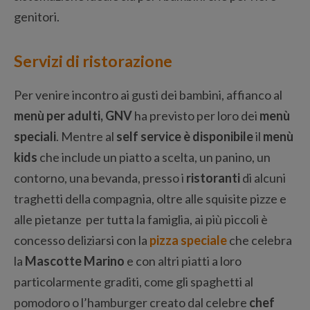
genitori.
Servizi di ristorazione
Per venire incontro ai gusti dei bambini, affianco al
menù per adulti,
GNV
ha previsto per loro dei
menù
speciali
. Mentre al
self service è disponibile
il
menù
kids
che include un piatto a scelta, un panino, un
contorno, una bevanda, presso i
ristoranti
di alcuni
traghetti della compagnia, oltre alle squisite pizze e
alle pietanze per tutta la famiglia, ai più piccoli è
concesso deliziarsi con la
pizza speciale
che celebra
la
Mascotte Marino
e con altri piatti a loro
particolarmente graditi, come gli spaghetti al
pomodoro o l’hamburger creato dal celebre
chef