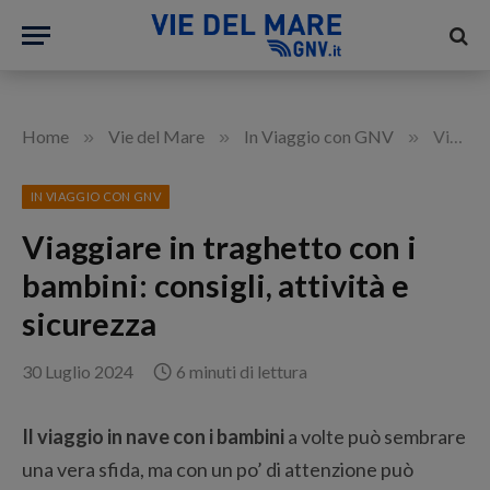
»
»
»
Home
Vie del Mare
In Viaggio con GNV
Viaggiare in traghetto con i bambini: consigli, attività e sicurezza
IN VIAGGIO CON GNV
Viaggiare in traghetto con i
bambini: consigli, attività e
sicurezza
30 Luglio 2024
6 minuti di lettura
Il viaggio in nave con i bambini
a volte può sembrare
una vera sfida, ma con un po’ di attenzione può