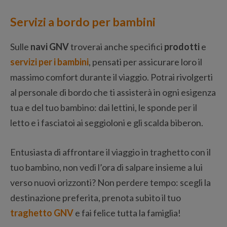
Servizi a bordo per bambini
Sulle
navi GNV
troverai anche specifici
prodotti
e
servizi per i bambini
, pensati per assicurare loro il
massimo comfort durante il viaggio. Potrai rivolgerti
al personale di bordo che ti assisterà in ogni esigenza
tua e del tuo bambino: dai lettini, le sponde per il
letto e i fasciatoi ai seggioloni e gli scalda biberon.
Entusiasta di affrontare il viaggio in traghetto con il
tuo bambino, non vedi l’ora di salpare insieme a lui
verso nuovi orizzonti? Non perdere tempo: scegli la
destinazione preferita, prenota subito il tuo
traghetto GNV
e fai felice tutta la famiglia!