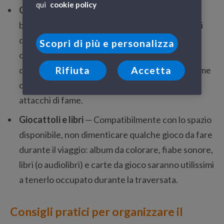
qui
cookie policy
Cibo e bevande
— Sui traghetti i pasti per il tuo
bambino solitamente possono essere acquistati
direttamente a bordo. Consigliabile avere
Scopri di più e personalizza
comunque a portata di mano una borraccia
d’acqua non gasata e
snack solidi e leggeri
, come
Rifiuta
Accetta
cracker e grissini, per tamponare improvvisi
attacchi di fame.
Giocattoli e libri
— Compatibilmente con lo spazio
disponibile, non dimenticare qualche gioco da fare
durante il viaggio: album da colorare, fiabe sonore,
libri (o audiolibri) e carte da gioco saranno utilissimi
a tenerlo occupato durante la traversata.
Consigli pratici per organizzare il