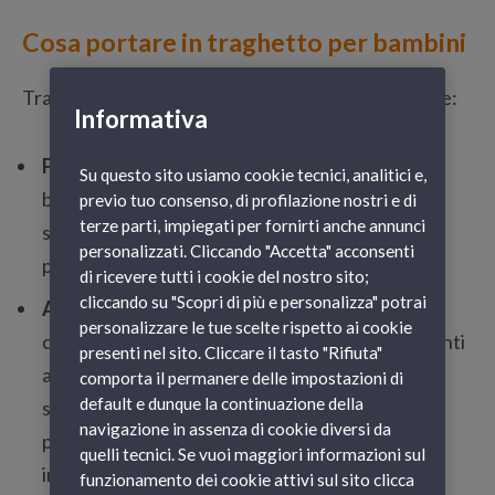
Cosa portare in traghetto per bambini
Tra gli oggetti indispensabili per un viaggio in mare:
Informativa
Pannolini e prodotti per l’igiene
— In caso di
Su questo sito usiamo cookie tecnici, analitici e,
bambini piccoli assicurati di avere una buona
previo tuo consenso, di profilazione nostri e di
terze parti, impiegati per fornirti anche annunci
scorta di pannolini, salviettine umidificate e
personalizzati. Cliccando "Accetta" acconsenti
prodotti simili.
di ricevere tutti i cookie del nostro sito;
cliccando su "Scopri di più e personalizza" potrai
Abbigliamento
— Vesti il tuo bambino con abiti
personalizzare le tue scelte rispetto ai cookie
comodi e adeguati, assicurati che abbia indumenti
presenti nel sito. Cliccare il tasto "Rifiuta"
abbastanza caldi o leggeri, a seconda della
comporta il permanere delle impostazioni di
default e dunque la continuazione della
stagione e delle condizioni metereologiche, e
navigazione in assenza di cookie diversi da
porta sempre un cambio in borsa in caso di
quelli tecnici. Se vuoi maggiori informazioni sul
imprevisti.
funzionamento dei cookie attivi sul sito clicca