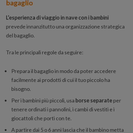
bagaglio
L’esperienza di viaggio in nave con i bambini
prevede innanzitutto una organizzazione strategica
del bagaglio.
Tra le principali regole da seguire:
Prepara il bagaglio in modo da poter accedere
facilmente ai prodotti di cui il tuo piccolo ha
bisogno.
Per i bambini più piccoli, usa
borse separate
per
tenere ordinati i pannolini, i cambi di vestiti e i
giocattoli che porti con te.
A partire dai 5 o 6 anni lascia che il bambino metta