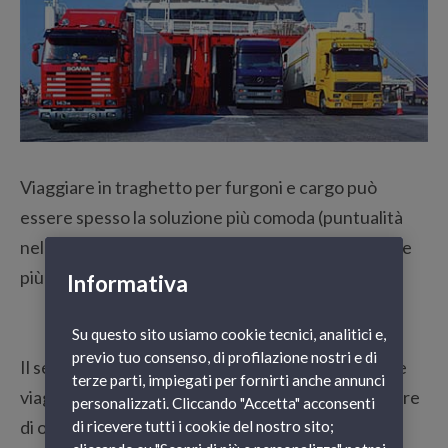
Viaggiare in traghetto per furgoni e cargo può
essere spesso la soluzione più comoda (puntualità
nelle consegne, evitando gli ingorghi del traffico) e
più economica.
Informativa
Su questo sito usiamo cookie tecnici, analitici e,
previo tuo consenso, di profilazione nostri e di
Il servizio GNV garantisce anche a tutti coloro che
terze parti, impiegati per fornirti anche annunci
viaggiano con furgoni e cargo al seguito di usufruire
personalizzati. Cliccando "Accetta" acconsenti
di offerte e promozioni dedicate. Ecco alcune
di ricevere tutti i cookie del nostro sito;