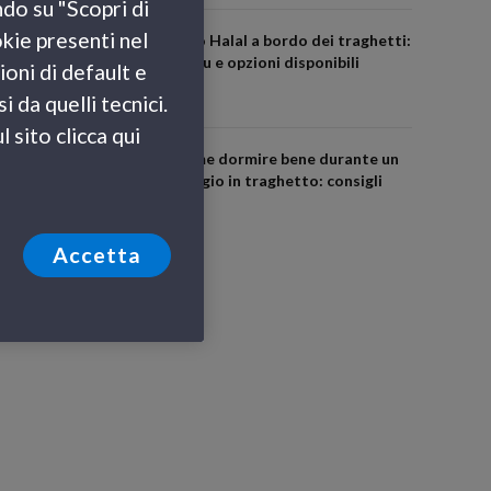
ndo su "Scopri di
okie presenti nel
Cibo Halal a bordo dei traghetti:
menu e opzioni disponibili
ioni di default e
 da quelli tecnici.
 sito clicca qui
Come dormire bene durante un
viaggio in traghetto: consigli
utili
Accetta