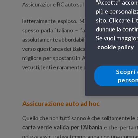
"Accetta" accons
più e personaliz
sito. Cliccare i
letteralmente esploso. Mare cristallino, cibo di
dunque la contin
spesso parla italiano – fatto molto apprezzat
Se vuoi maggiori
assolutamente abbordabili sono solo alcuni dei 
cookie policy
verso quest’area dei Balcani. Indipendentemente d
migliore per spostarsi in Albania è sicuramente
vetusti, lenti e raramente dotati di servizi che si 
Scopri 
person
Assicurazione auto ad hoc
Quello che non tutti sanno è che solitamente le 
carta verde valida per l’Albania
e che, pertant
polizza assicurativa temporanea con una compagn