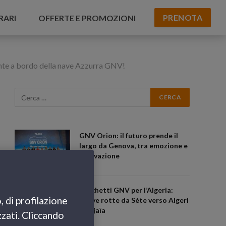
PRENOTA
RARI
OFFERTE E PROMOZIONI
ente a bordo della nave Azzurra GNV!
GNV Orion: il futuro prende il
largo da Genova, tra emozione e
innovazione
Traghetti GNV per l’Algeria:
, di profilazione
nuove rotte da Sète verso Algeri
e Béjaïa
zzati. Cliccando