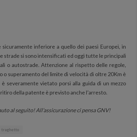
è sicuramente inferiore a quello dei paesi Europei, in
e strade si sono intensificati ed oggi tutte le principali
ali o autostrade. Attenzione al rispetto delle regole,
o o superamento del limite di velocità di oltre 20Km è
ia è severamente vietato porsi alla guida di un mezzo
 ritiro della patente è previsto anche l’arresto.
uto al seguito! All’assicurazione ci pensa GNV!
n traghetto