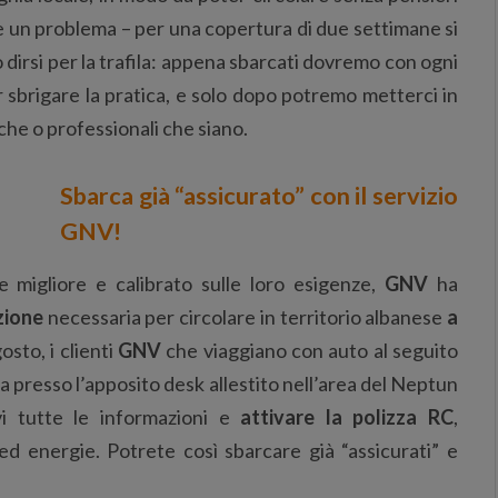
sce un problema – per una copertura di due settimane si
dirsi per la trafila: appena sbarcati dovremo con ogni
sbrigare la pratica, e solo dopo potremo metterci in
che o professionali che siano.
Sbarca già “assicurato” con il servizio
GNV!
re migliore e calibrato sulle loro esigenze,
GNV
ha
zione
necessaria per circolare in territorio albanese
a
osto, i clienti
GNV
che viaggiano con auto al seguito
za presso l’apposito desk allestito nell’area del Neptun
vi tutte le informazioni e
attivare la polizza RC
,
d energie. Potrete così sbarcare già “assicurati” e