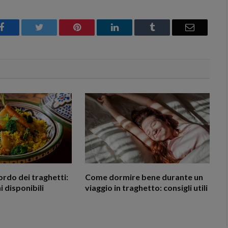
Facebook
Twitter
Pinterest
LinkedIn
Tumblr
Email
ordo dei traghetti:
Come dormire bene durante un
 disponibili
viaggio in traghetto: consigli utili