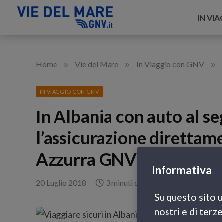
IN VI
»
»
»
Home
Vie del Mare
In Viaggio con GNV
IN VIAGGIO CON GNV
In Albania con auto al s
l’assicurazione direttam
Azzurra GNV!
Informativa
20 Luglio 2018
3 minuti di lettura
Su questo sito u
nostri e di terz