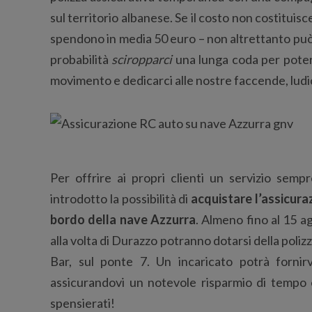
sul territorio albanese. Se il costo non costitui
spendono in media 50 euro – non altrettanto può 
probabilità
sciropparci
una lunga coda per poter 
movimento e dedicarci alle nostre faccende, ludi
Per offrire ai propri clienti un servizio semp
introdotto la possibilità di
acquistare l’assicura
bordo della nave
Azzurra
. Almeno fino al 15 ag
alla volta di Durazzo potranno dotarsi della poliz
Bar, sul ponte 7. Un incaricato potrà fornir
assicurandovi un notevole risparmio di tempo e
spensierati!