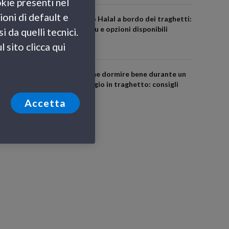
okie presenti nel
ioni di default e
Cibo Halal a bordo dei traghetti:
menu e opzioni disponibili
 da quelli tecnici.
 sito clicca qui
Come dormire bene durante un
viaggio in traghetto: consigli
utili
Accetta