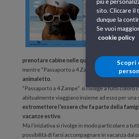
più e personaliz
te sull
sito. Cliccare i
Grandi
dunque la contin
l’abba
Se vuoi maggiori
affinch
cookie policy
Moltepl
senso: 
prenotare cabine nelle quali far pernottare ca
Scopri 
mentre “Passaporto a 4 Zampe” è un minisito sul 
person
animaletto
.
“Passaporto a 4 Zampe” si rivolge a tutti coloro
abitualmente viaggiano insieme ad esso per una sc
estromettere l’essere che fa parte della famigl
vacanze estive
.
Ma l’iniziativa si rivolge in modo particolare a t
possibilità di farsi accompagnare in vacanza dal