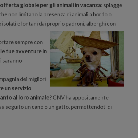
’offerta globale per gli animali in vacanza
: spiagge
che non limitano la presenza di animali a bordo o
isolati e lontani dai proprio padroni, alberghi con
 portare sempre con
le tue avventure in
ti saranno
mpagnia dei migliori
e un servizio
anto al loro animale
? GNV ha appositamente
 a seguito un cane o un gatto, permettendoti di