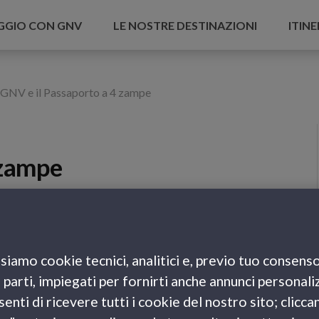
AGGIO CON GNV
LE NOSTRE DESTINAZIONI
ITINE
GNV e il Passaporto a 4 zampe
 zampe
ndi Navi Veloci in pochi click potrai creare e
siamo cookie tecnici, analitici e, previo tuo consenso
e il
“passaporto a 4 zampe” del tuo pet
: inserisci i
e parti, impiegati per fornirti anche annunci personali
ti, carica la sua foto e seleziona i luoghi che avete
enti di ricevere tutti i cookie del nostro sito; clicca
o insieme, stampa il passaporto e portalo sempre con