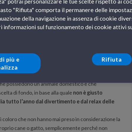
za" potrai personalizzare le tue scelte rispetto ai co
e navi GNV!
l tasto "Rifiuta" comporta il permanere delle impostaz
 Navi Veloci si schiera prepotentemente contro
uazione della navigazione in assenza di cookie diversi
ndono
degli animali da compagnia e supporta i padroni
 informazioni sul funzionamento dei cookie attivi sul
è portino i loro amici a 4 zampe in vacanza con loro.
ici sono le iniziative Grandi Navi Veloci in questo
“Pets, welcome on-board” prevede la possibilità di
ni e gatti comodamente insieme ai loro padroni
,
di più e
Rifiuta
quale è possibile
creare il passaporto del proprio
alizza
 che possiedono un animale domestico e che
elta di fondo, in base alla quale
non è giusto
ia tutto l’anno dal divertimento e dal relax delle
utti coloro che non hanno mai preso in considerazione la
 proprio cane o gatto, semplicemente perché non