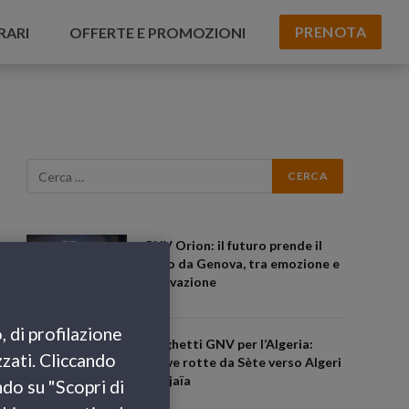
PRENOTA
RARI
OFFERTE E PROMOZIONI
GNV Orion: il futuro prende il
largo da Genova, tra emozione e
innovazione
, di profilazione
Traghetti GNV per l’Algeria:
zzati. Cliccando
nuove rotte da Sète verso Algeri
e Béjaïa
ndo su "Scopri di