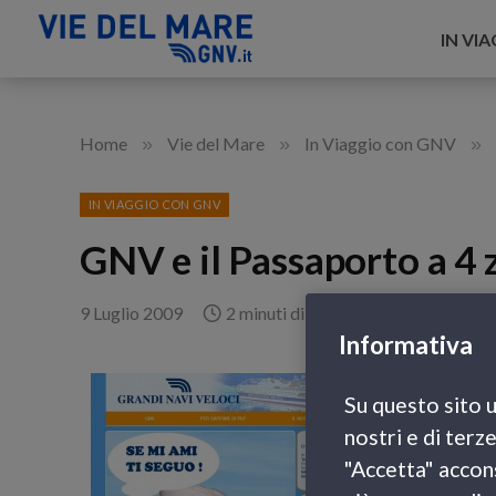
IN VI
»
»
»
Home
Vie del Mare
In Viaggio con GNV
IN VIAGGIO CON GNV
GNV e il Passaporto a 4
9 Luglio 2009
2 minuti di lettura
Informativa
Con Gra
Su questo sito u
stampar
nostri e di terz
suoi da
"Accetta" accons
visitat