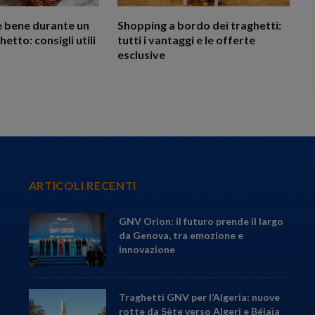
 bene durante un
Shopping a bordo dei traghetti:
hetto: consigli utili
tutti i vantaggi e le offerte
esclusive
ARTICOLI RECENTI
GNV Orion: il futuro prende il largo
da Genova, tra emozione e
innovazione
Traghetti GNV per l’Algeria: nuove
rotte da Sète verso Algeri e Béjaïa