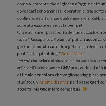
erano al corrente che
al giorno d’oggi esiste un
dove i cani sono ammessi, operatori di trasporto 
obbligano a sofferenze quali viaggiare in gabbie o 
zone attrezzate e riservate per i pet.
Oltre a creare il passaporto del tuo cucciolo da
te, su “Passaporto a 4 Zampe” potrai
raccontare 
giro per il mondo con il tuo pet
e le più diverten
pubblicate qui sul blog “
Vie del Mare
“.
Perchè rinunciare al piacere di una vacanza in co
amici dell’uomo quando
GNV provvede ad offrir
ottimale per coloro che vogliono viaggiare acc
studiato un
insieme di servizi
per i passeggeri con
goderti il viaggio in loro compagnia!