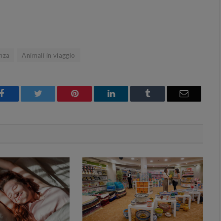
anza
Animali in viaggio
Facebook
Twitter
Pinterest
LinkedIn
Tumblr
Email