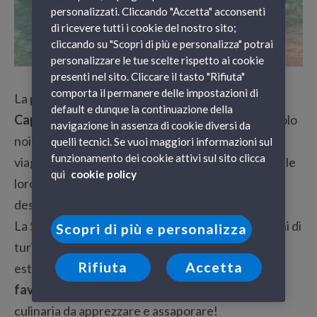
personalizzati. Cliccando "Accetta" acconsenti
di ricevere tutti i cookie del nostro sito;
cliccando su "Scopri di più e personalizza" potrai
personalizzare le tue scelte rispetto ai cookie
presenti nel sito. Cliccare il tasto "Rifiuta"
comporta il permanere delle impostazioni di
La più bella spiaggia d’Italia è quella di
San Vito lo
default e dunque la continuazione della
Capo
, all’estremità nord della
Sicilia
. Non siamo solo
navigazione in assenza di cookie diversi da
noi di Viedelmare a sostenerlo, ma milioni di
quelli tecnici. Se vuoi maggiori informazioni sul
funzionamento dei cookie attivi sul sito clicca
viaggiatori che ogni anno decidono di trascorrere le
qui
cookie policy
loro
vacanze di mare
in Italia e scelgono come
destinazione la bella Sicilia.
La
Sicilia
è una regione che ogni anno ospita milioni di
Scopri di più e personalizza
turisti che scelgono di passare le proprie vacanze
Rifiuta
Accetta
estive in una location famosa per il suo
mare
favoloso
, una cultura millenaria e una tradizione
culinaria da apprezzare e assaporare!