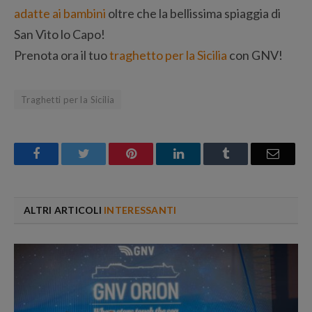
adatte ai bambini
oltre che la bellissima spiaggia di
San Vito lo Capo!
Prenota ora il tuo
traghetto per la Sicilia
con GNV!
Traghetti per la Sicilia
Facebook
Twitter
Pinterest
LinkedIn
Tumblr
Email
ALTRI ARTICOLI
INTERESSANTI